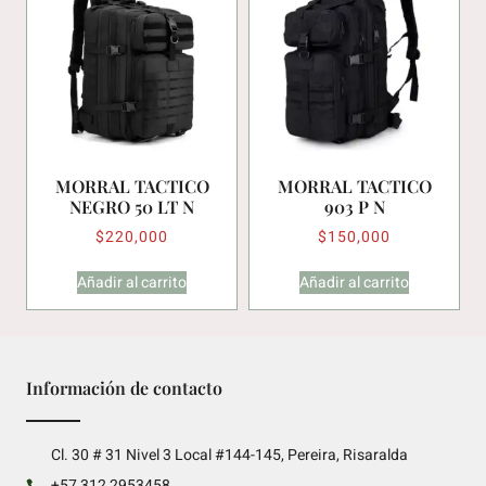
MORRAL TACTICO
MORRAL TACTICO
NEGRO 50 LT N
903 P N
$
220,000
$
150,000
Añadir al carrito
Añadir al carrito
Información de contacto
Cl. 30 # 31 Nivel 3 Local #144-145, Pereira, Risaralda
+57 312 2953458