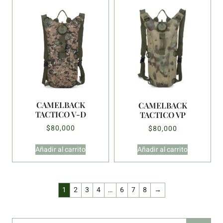
CAMELBACK
CAMELBACK
TACTICO V-D
TACTICO VP
$
80,000
$
80,000
Añadir al carrito
Añadir al carrito
1
2
3
4
…
6
7
8
→