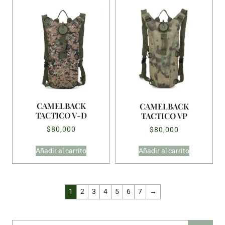
CAMELBACK
CAMELBACK
TACTICO V-D
TACTICO VP
$
80,000
$
80,000
Añadir al carrito
Añadir al carrito
1
2
3
4
5
6
7
→