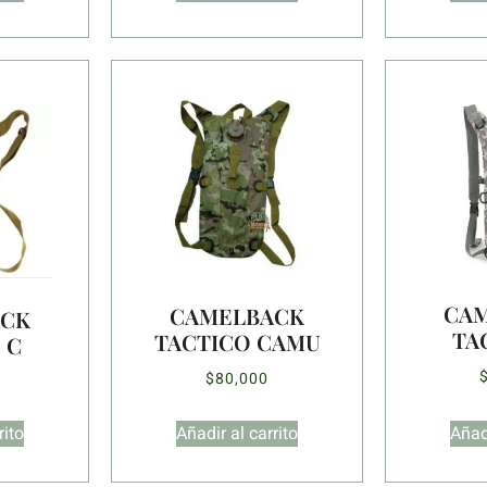
CA
CAMELBACK
ACK
TA
TACTICO CAMU
 C
$
80,000
rito
Añadir al carrito
Añadi