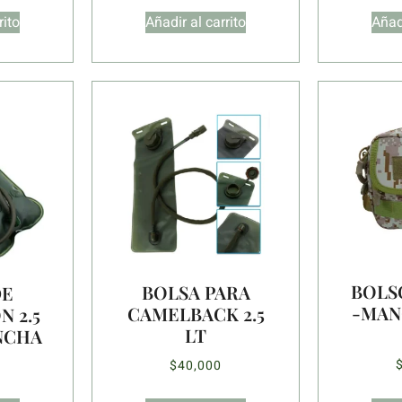
rito
Añadir al carrito
Añadi
BOLS
BOLSA PARA
DE
-MAN
CAMELBACK 2.5
 2.5
LT
ANCHA
$
40,000