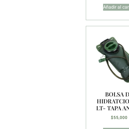
Añadir al car
BOLSA 
HIDRATCION
LT- TAPA 
$
55,000