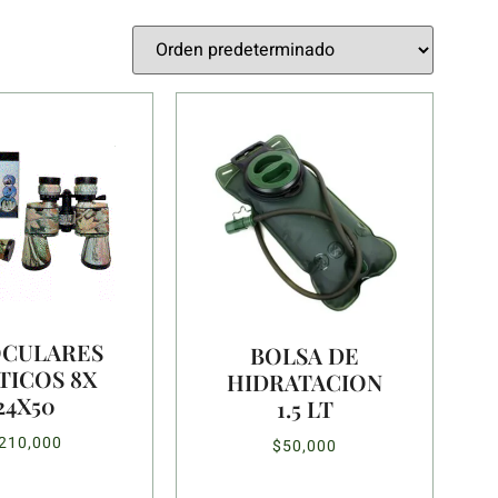
OCULARES
BOLSA DE
TICOS 8X
HIDRATACION
24X50
1.5 LT
210,000
$
50,000