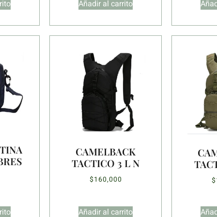
rito
Añadir al carrito
Añadi
TINA
CAMELBACK
CA
BRES
TACTICO 3 L N
TACT
$
160,000
$
rito
Añadir al carrito
Añadi