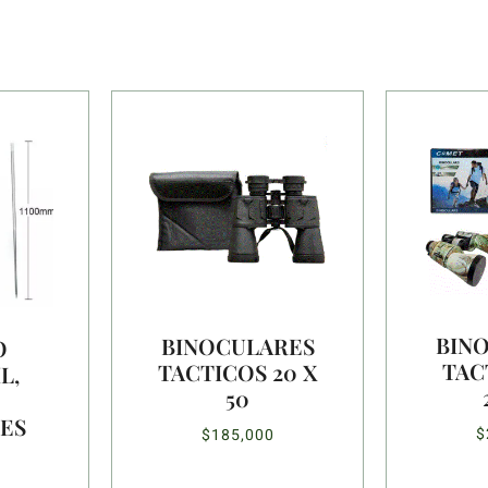
BIN
BINOCULARES
O
TAC
TACTICOS 20 X
L,
50
ES
$
$
185,000