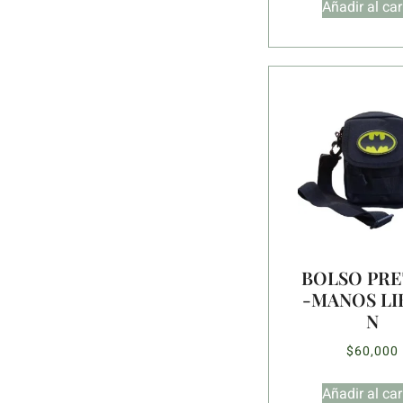
Añadir al car
BOLSO PRE
-MANOS LI
N
$
60,000
Añadir al car