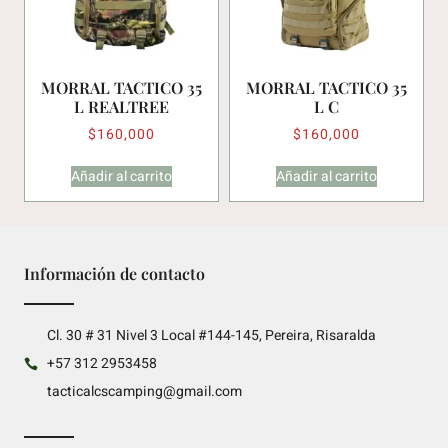
MORRAL TACTICO 35
MORRAL TACTICO 35
L REALTREE
L C
$
160,000
$
160,000
Añadir al carrito
Añadir al carrito
Información de contacto
Cl. 30 # 31 Nivel 3 Local #144-145, Pereira, Risaralda
+57 312 2953458
tacticalcscamping@gmail.com