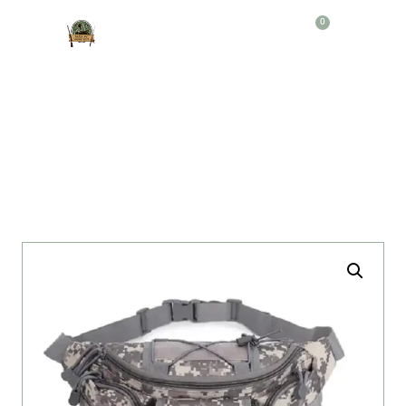
0
Producto
Canguro Riñon Tactico Verde Pixelado