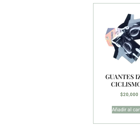
GUANTES I
CICLISM
$
20,000
Añadir al car