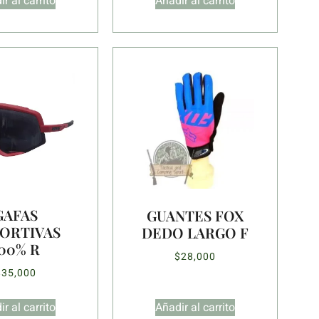
r al carrito
Añadir al carrito
GAFAS
GUANTES FOX
ORTIVAS
DEDO LARGO F
00% R
$
28,000
$
35,000
r al carrito
Añadir al carrito