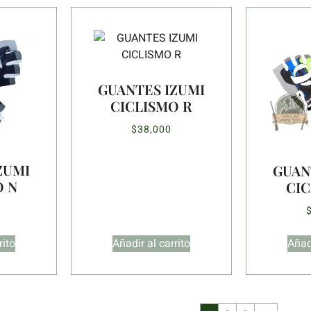
GUANTES IZUMI
CICLISMO R
$
38,000
ZUMI
GUAN
O N
CIC
rito
Añadir al carrito
Añadi