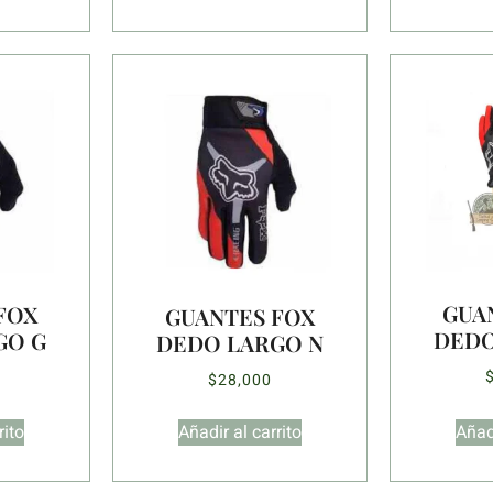
GUA
FOX
GUANTES FOX
DEDO
GO G
DEDO LARGO N
$
28,000
rito
Añadir al carrito
Añadi