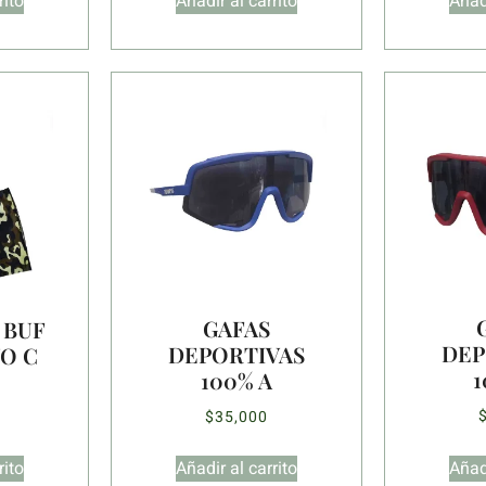
rito
Añadir al carrito
Añadi
GAFAS
 BUF
DEP
DEPORTIVAS
O C
1
100% A
$
35,000
rito
Añadir al carrito
Añadi