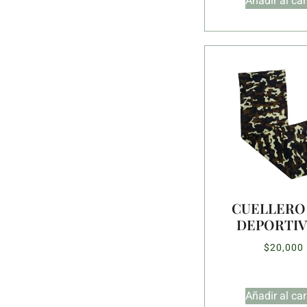
Añadir al car
CUELLERO
DEPORTIV
$
20,000
Añadir al car