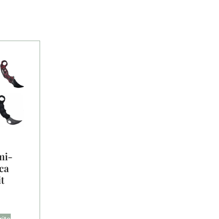
mi-
ca
t