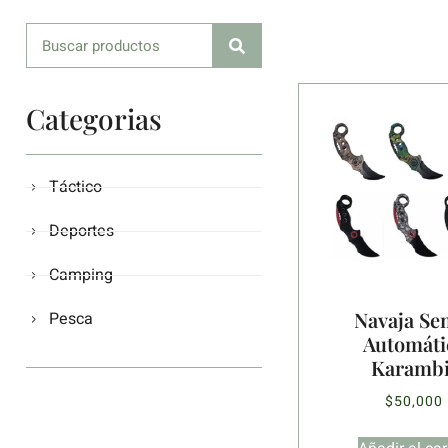
Categorias
Táctico
Deportes
Camping
Navaja Se
Pesca
Automáti
Karambi
$
50,000