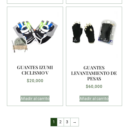
GUANTES IZUMI
GUANTES
CICLISMO V
LEVANTAMIENTO DE
PESAS
$
20,000
$
60,000
Añadir al carrito
Añadir al carrito
1
2
3
→