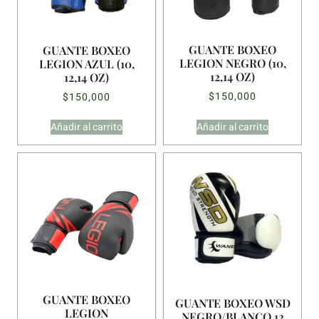
GUANTE BOXEO
GUANTE BOXEO
LEGION NEGRO (10,
LEGION AZUL (10,
12,14 OZ)
12,14 OZ)
$
150,000
$
150,000
Añadir al carrito
Añadir al carrito
GUANTE BOXEO
GUANTE BOXEO WSD
LEGION
NEGRO/BLANCO 12