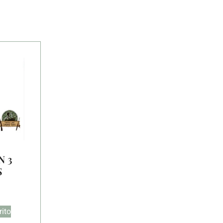
N 3
S
rito